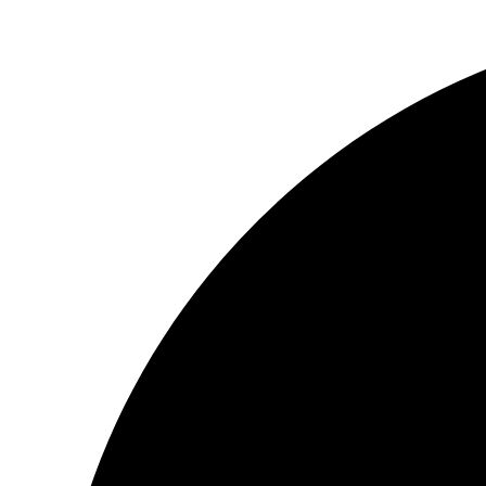
Ir
al
contenido