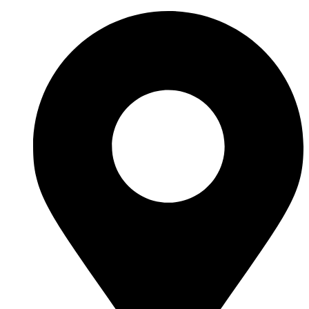
Ir
al
contenido