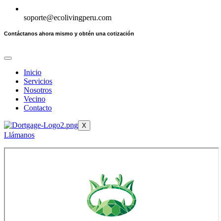
soporte@ecolivingperu.com
Contáctanos ahora mismo y obtén una cotización
Inicio
Servicios
Nosotros
Vecino
Contacto
X
Llámanos