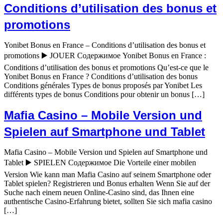
Conditions d’utilisation des bonus et
promotions
Yonibet Bonus en France – Conditions d’utilisation des bonus et
promotions ▶️ JOUER Содержимое Yonibet Bonus en France :
Conditions d’utilisation des bonus et promotions Qu’est-ce que le
Yonibet Bonus en France ? Conditions d’utilisation des bonus
Conditions générales Types de bonus proposés par Yonibet Les
différents types de bonus Conditions pour obtenir un bonus […]
Mafia Casino – Mobile Version und
Spielen auf Smartphone und Tablet
Mafia Casino – Mobile Version und Spielen auf Smartphone und
Tablet ▶️ SPIELEN Содержимое Die Vorteile einer mobilen
Version Wie kann man Mafia Casino auf seinem Smartphone oder
Tablet spielen? Registrieren und Bonus erhalten Wenn Sie auf der
Suche nach einem neuen Online-Casino sind, das Ihnen eine
authentische Casino-Erfahrung bietet, sollten Sie sich mafia casino
[…]