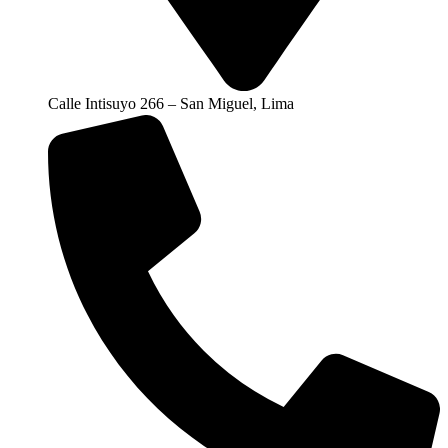
Calle Intisuyo 266 – San Miguel, Lima