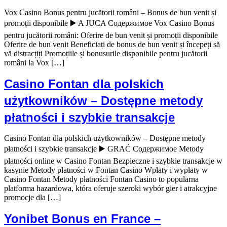
Vox Casino Bonus pentru jucătorii români – Bonus de bun venit și
promoții disponibile ▶️ A JUCA Содержимое Vox Casino Bonus
pentru jucătorii români: Oferire de bun venit și promoții disponibile
Oferire de bun venit Beneficiați de bonus de bun venit și începeți să
vă distracțiți Promoțiile și bonusurile disponibile pentru jucătorii
români la Vox […]
Casino Fontan dla polskich
użytkowników – Dostępne metody
płatności i szybkie transakcje
Casino Fontan dla polskich użytkowników – Dostępne metody
płatności i szybkie transakcje ▶️ GRAĆ Содержимое Metody
płatności online w Casino Fontan Bezpieczne i szybkie transakcje w
kasynie Metody płatności w Fontan Casino Wpłaty i wypłaty w
Casino Fontan Metody płatności Fontan Casino to popularna
platforma hazardowa, która oferuje szeroki wybór gier i atrakcyjne
promocje dla […]
Yonibet Bonus en France –