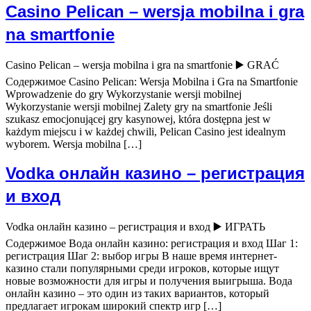
Casino Pelican – wersja mobilna i gra
na smartfonie
Casino Pelican – wersja mobilna i gra na smartfonie ▶️ GRAĆ
Содержимое Casino Pelican: Wersja Mobilna i Gra na Smartfonie
Wprowadzenie do gry Wykorzystanie wersji mobilnej
Wykorzystanie wersji mobilnej Zalety gry na smartfonie Jeśli
szukasz emocjonującej gry kasynowej, która dostępna jest w
każdym miejscu i w każdej chwili, Pelican Casino jest idealnym
wyborem. Wersja mobilna […]
Vodka онлайн казино – регистрация
и вход
Vodka онлайн казино – регистрация и вход ▶️ ИГРАТЬ
Содержимое Вода онлайн казино: регистрация и вход Шаг 1:
регистрация Шаг 2: выбор игры В наше время интернет-
казино стали популярными среди игроков, которые ищут
новые возможности для игры и получения выигрыша. Вода
онлайн казино – это один из таких вариантов, который
предлагает игрокам широкий спектр игр […]